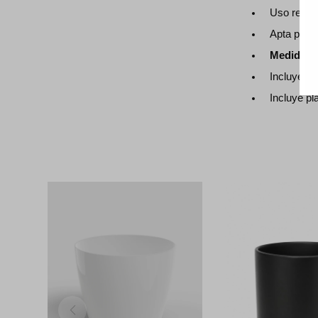
Uso recom
Apta para: 
Medidas:
Incluye dr
Incluye pla