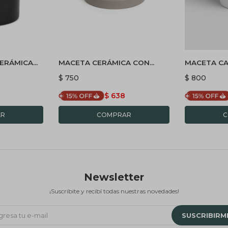
ERÁMICA
MACETA CERÁMICA CON
MACETA CA
EGRA
PLATO S - GRIS
BLANCO
$
750
$
800
$
638
Newsletter
¡Suscribite y recibí todas nuestras novedades!
SUSCRIBIRM