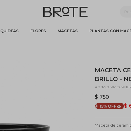
QUÍDEAS
FLORES
MACETAS
PLANTAS CON MAC
MACETA CE
BRILLO - 
MCCPMCCPNB
$
750
$
Maceta de cerámica 