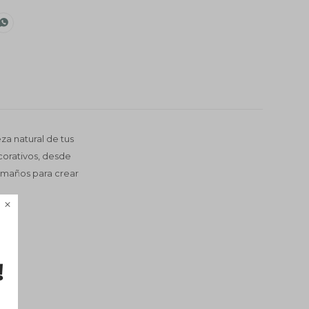

za natural de tus
corativos, desde
amaños para crear
