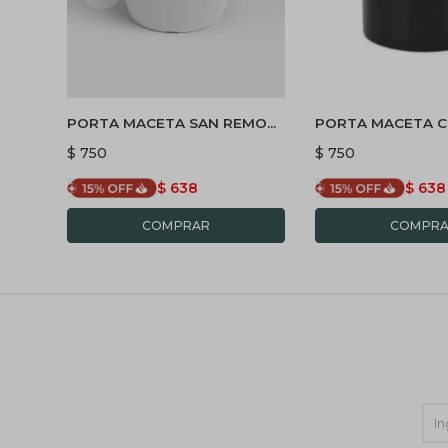
PORTA MACETA SAN REMO
PORTA MACETA C
20 BRILLO - BLANCO
MINIMALISTA - N
$
750
$
750
$
638
$
638