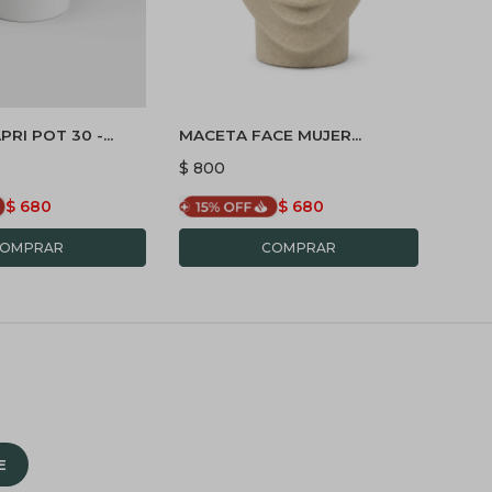
PRI POT 30 -
MACETA FACE MUJER
MAC
PLASTICA - BEIGE
COLG
$
800
$
84
$
680
$
680
E