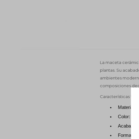
La maceta cerámica 
plantas. Su acabad
ambientes modernos
composiciones deco
Características téc
Material:
Color: Bla
Acabado:
Forma: Cil