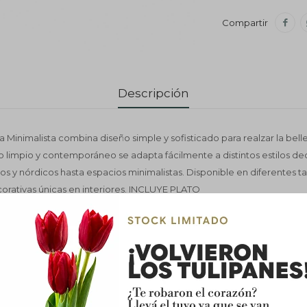

Descripción
Minimalista combina diseño simple y sofisticado para realzar la belle
o limpio y contemporáneo se adapta fácilmente a distintos estilos de
 y nórdicos hasta espacios minimalistas. Disponible en diferentes t
rativas únicas en interiores. INCLUYE PLATO
nicas
 Cerámica
nco Brillo, negro brillo, blanco Mate. Negro Mate, Gris mate.
 Brillo CON PLATO PLATEADO
índrica