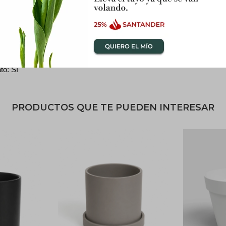
endado: Plantas en general
Interior o Exterior
 S 16X15 CM, M 19X19 CM, L 24X24 CM
enaje: Si
to: Sí 
PRODUCTOS QUE TE PUEDEN INTERESAR