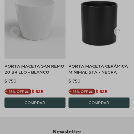
PORTA MACETA SAN REMO
PORTA MACETA CERÁMICA
20 BRILLO - BLANCO
MINIMALISTA - NEGRA
$
750
$
750
$
638
$
638
Newsletter