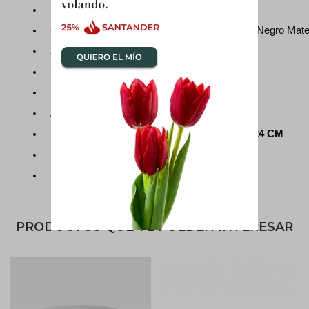
Material: Cerámica
Color: Blanco Brillo, negro brillo, blanco Mate. Negro Mat
Acabado: Brillo CON PLATO PLATEADO
Forma: Cilíndrica
Uso recomendado: Plantas en general
Apta para: Interior o Exterior
Medidas: S 16X15 CM, M 19X19 CM, L 24X24 CM
Incluye drenaje: Si
Incluye plato: Sí 
PRODUCTOS QUE TE PUEDEN INTERESAR