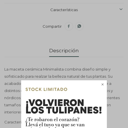
Características


Descripción
La maceta cerámica Minimalista combina diseño simple y
sofisticado para realzar la belleza natural de tus plantas. Su
acabado limpio y contemporáneo se adapta fácilmente a

distintos estilos decorativos, desde ambientes modernos y
nórdicos hasta espacios minimalistas. Disponible en diferentes
tamaños para crear composiciones decorativas únicas en
interiores. INCLUYE PLATO
Características técnicas