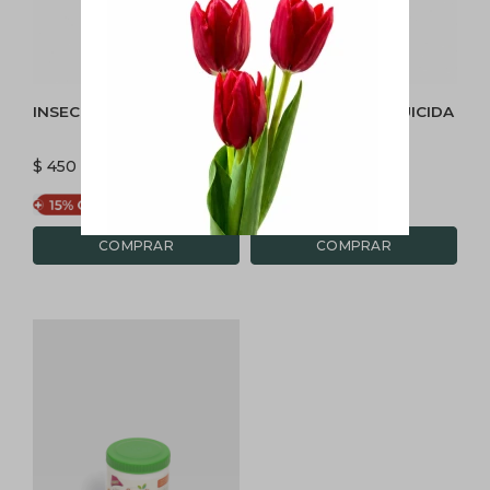
INSECTICIDA
INSECTICIDA FUNGUICIDA
REPELENTE
$
450
$
450
$
383
$
383