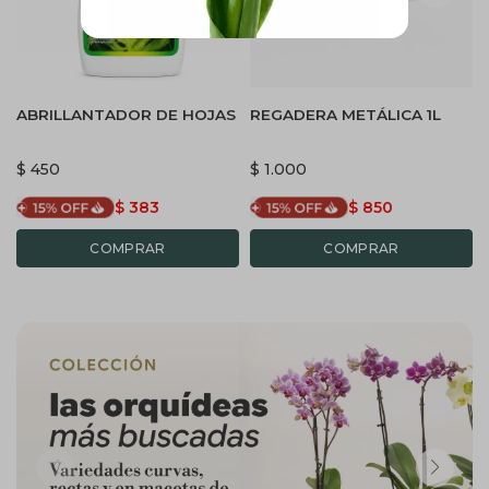
ABRILLANTADOR DE HOJAS
REGADERA METÁLICA 1L
$
450
$
1.000
$
383
$
850