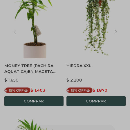
MONEY TREE (PACHIRA
HIEDRA XXL
AQUATICA)EN MACETA
CERAMICA - ROSA
$
1.650
$
2.200
$
1.403
$
1.870