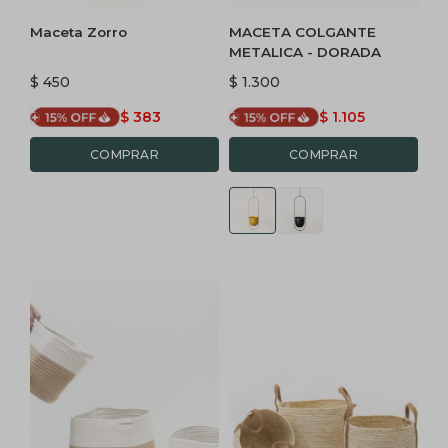
Maceta Zorro
MACETA COLGANTE
METALICA - DORADA
$
450
$
1.300
$
383
$
1.105