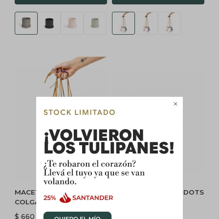

MACETA CERÁMICA
MACETA CERAMICA DOTS
COLGANTE XS - BLANCA
- NEGRA
$
660
$
450