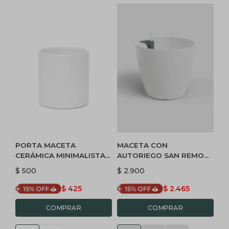
PORTA MACETA
MACETA CON
CERÁMICA MINIMALISTA
AUTORIEGO SAN REMO
XS - BLANCA
30 BRILLO - BLANCO
$
500
$
2.900
$
425
$
2.465