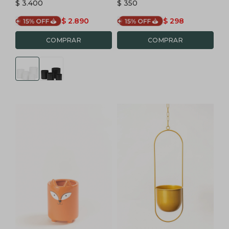
$
3.400
$
350
$
2.890
$
298