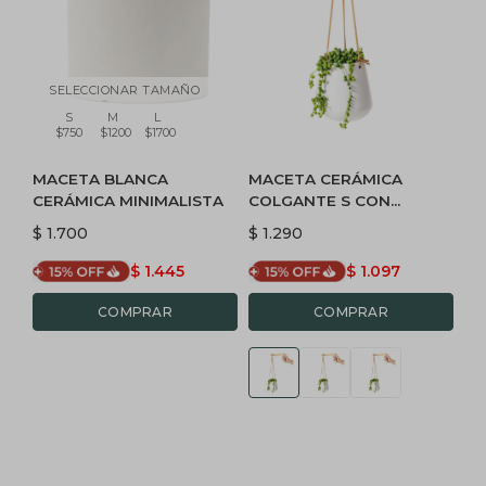
SELECCIONAR TAMAÑO
S
M
L
$750
$1200
$1700
MACETA BLANCA
MACETA CERÁMICA
CERÁMICA MINIMALISTA
COLGANTE S CON
MENSULA - BLANCA
$
1.700
$
1.290
$
1.445
$
1.097