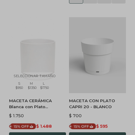
SELECCIONAR TAMAÑO
S
M
L
$950
$1350
$1750
MACETA CERÁMICA
MACETA CON PLATO
Blanca con Plato
CAPRI 20 - BLANCO
Minimalista
$
1.750
$
700
$
1.488
$
595