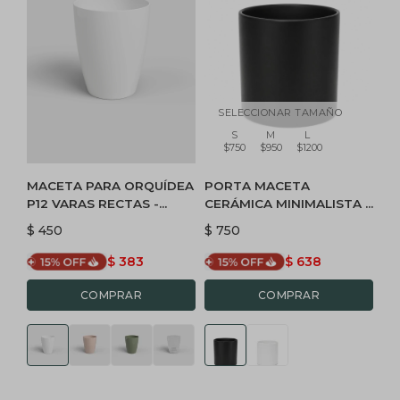
SELECCIONAR TAMAÑO
S
M
L
$750
$950
$1200
MACETA PARA ORQUÍDEA
PORTA MACETA
P12 VARAS RECTAS -
CERÁMICA MINIMALISTA -
BLANCO
NEGRA
$
450
$
750
$
383
$
638