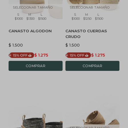
SELECCIONAR TAMAÑO
SELECCIONAR TAMAÑO
S
M
L
S
M
L
$1000
$1300
$1500
$1000
$1250
$1500
CANASTO ALGODON
CANASTO CUERDAS
CRUDO
$
1.500
$
1.500
$
1.275
$
1.275
SELECCIONAR TAMAÑO