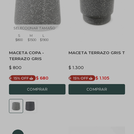
SELECCIONAR TAMAÑO
S
M
L
$800
$1500
$1900
MACETA COPA -
MACETA TERRAZO GRIS T
TERRAZO GRIS
$
800
$
1.300
$
680
$
1.105