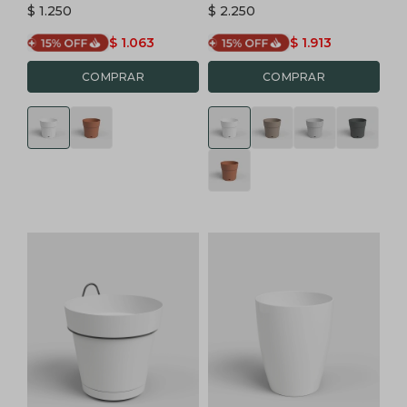
$
1.250
$
2.250
$
1.063
$
1.913