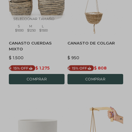
SELECCIONAR TAMAÑO
S
M
L
$1000
$1250
$1500
CANASTO CUERDAS
CANASTO DE COLGAR
MIXTO
$
1.500
$
950
$
1.275
$
808