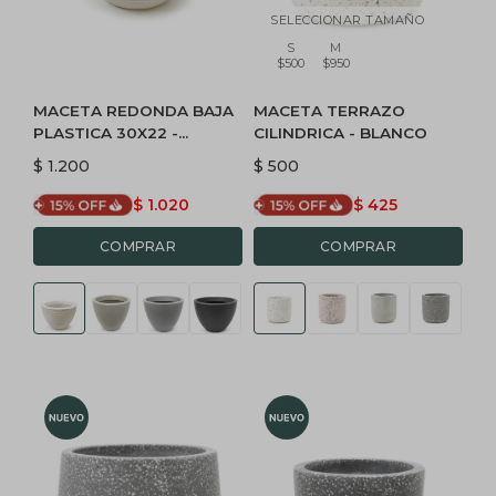
SELECCIONAR TAMAÑO
S
M
$500
$950
MACETA REDONDA BAJA
MACETA TERRAZO
PLASTICA 30X22 -
CILINDRICA - BLANCO
BLANCA
$
1.200
$
500
$
1.020
$
425