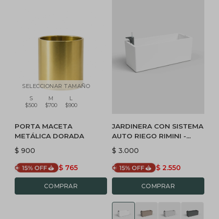
SELECCIONAR TAMAÑO
S
M
L
$500
$700
$900
PORTA MACETA
JARDINERA CON SISTEMA
METÁLICA DORADA
AUTO RIEGO RIMINI -
BLANCA
$
900
$
3.000
$
765
$
2.550