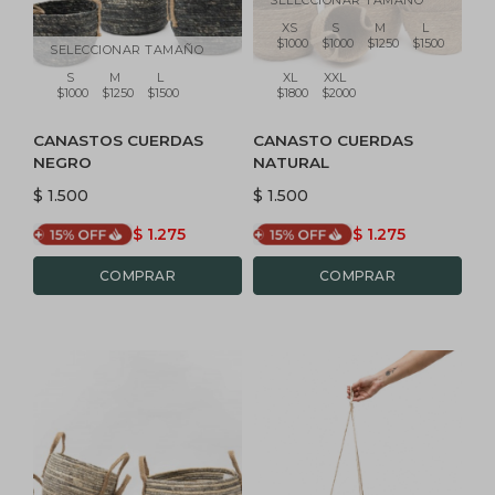
XS
S
M
L
$1000
$1000
$1250
$1500
SELECCIONAR TAMAÑO
S
M
L
XL
XXL
$1000
$1250
$1500
$1800
$2000
CANASTOS CUERDAS
CANASTO CUERDAS
NEGRO
NATURAL
$
1.500
$
1.500
$
1.275
$
1.275