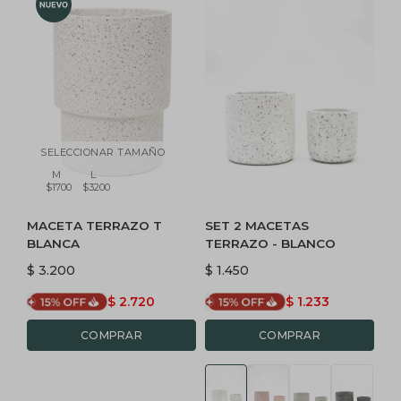
SELECCIONAR TAMAÑO
M
L
$1700
$3200
MACETA TERRAZO T
SET 2 MACETAS
BLANCA
TERRAZO - BLANCO
$
3.200
$
1.450
$
2.720
$
1.233