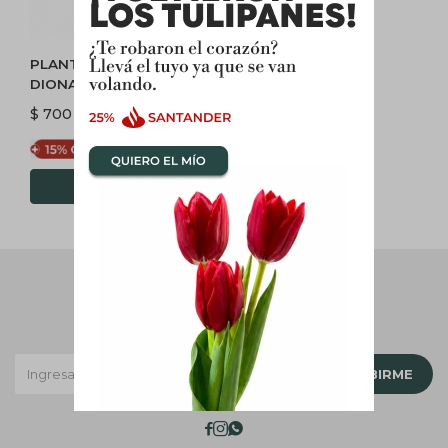
PLANTA INSECTÍVORA
DIONAEA ( CARNIVORA )
$
700
$
595
Newsletter
¡Suscribite y recibí todas nuestras novedades!
SUSCRIBIRME


