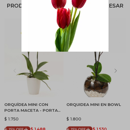
PRODUCTOS QUE TE PUEDEN INTERESAR
ORQUÍDEA MINI CON
ORQUIDEA MINI EN BOWL
PORTA MACETA - PORTA
MACETA BLANCO
$
1.750
$
1.800
$
1.488
$
1.530