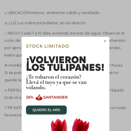
⌂ UBICACIÓN Interior, ambiente cálido y ventilado.
☼ LUZ Luz indirecta brillante, sin sol directo.
◌ RIEGO Cada 7 a 10 días, evitando exceso de agua. Observar el
color de raíces, cuando están blanquicientas regar en inmersión

por aprox 5 o 10 minutos, notar que pasan a estar bien verdes,
hasta que no vuelvan a quedar blanquicientas no regar.
≋ HUMEDAD Media a alta, se puede pulverizar sin mojar flores.
Si se pulverizan hojas deben de estar ventiladas para que no
quede la humedad y oree rápidamente.
⟡ FERTILIZACIÓN Cada 15 días con fertilizante específico líquido
todo el año.
? TIP EXTRA Después de la floración, podar la vara sobre un nudo
favorece nuevas flores.