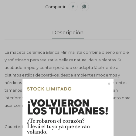


Descripción
La maceta cerámica Blanca Minimalista combina diseño simple
y sofisticado para realzar la belleza natural de tus plantas. Su
acabado limpio y contemporáneo se adapta fácilmente a
distintos estilos decorativos, desde ambientes modernos y
nórdicos hasta espacios minimalistas. Disponible en diferentes

tamaños para crear composiciones decorativas únicas en
interiores. Viene con tapón para evitar desague, sirve tanto para
usar como porta maceta y como maceta con drenaje.
Características técnicas