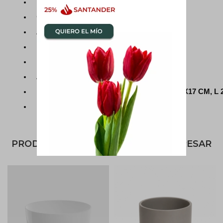
Material: Cerámica
Color: Blanco o Negro
Acabado: Mate
Forma: Cilíndrica
Uso recomendado: Plantas en general
Apta para: Interior o Exterior
Medidas: XS 13X13 CM, S 15X15 CM, M 17X17 CM, L 
Incluye drenaje: Si
PRODUCTOS QUE TE PUEDEN INTERESAR