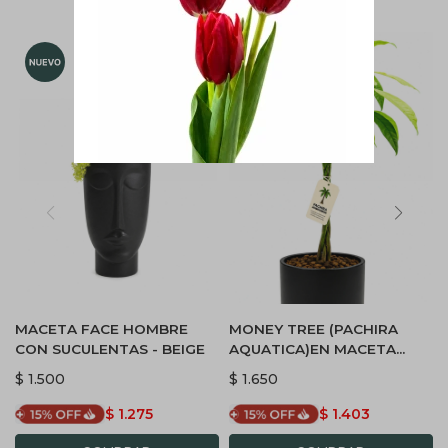
MACETA FACE HOMBRE
MONEY TREE (PACHIRA
CON SUCULENTAS - BEIGE
AQUATICA)EN MACETA
CERAMICA - NEGRA
$
1.500
$
1.650
$
1.275
$
1.403