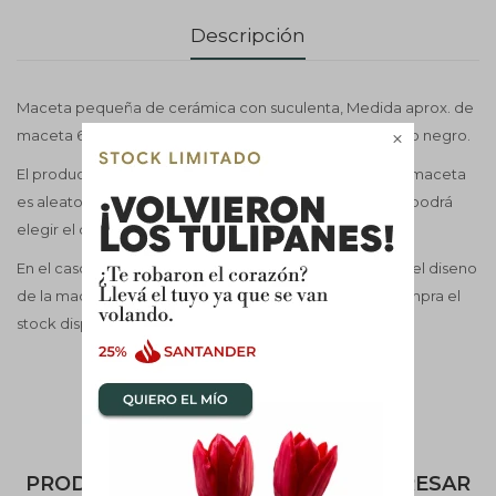
Descripción
Maceta pequeña de cerámica con suculenta, Medida aprox. de
maceta 6cm X10cm. Diferentes diseños y color blanco o negro.

El producto incluye 1 maceta con 1 planta, Diseño de la maceta
es aleatorio según el stock al igual que la suculenta, se podrá
elegir el color blanco o negro de la maceta.
En el caso de querer elegir dentro del stock la planta y el diseno
de la maceta consultar una vez se haya realizado la compra el
stock disponible.
PRODUCTOS QUE TE PUEDEN INTERESAR