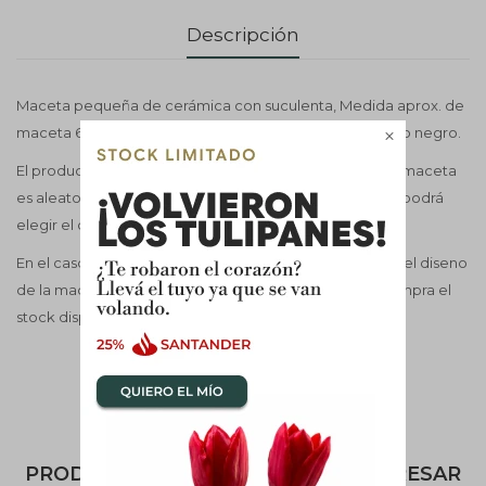
Descripción
Maceta pequeña de cerámica con suculenta, Medida aprox. de
maceta 6cm X10cm. Diferentes diseños y color blanco o negro.

El producto incluye 1 maceta con 1 planta, Diseño de la maceta
es aleatorio según el stock al igual que la suculenta, se podrá
elegir el color blanco o negro de la maceta.
En el caso de querer elegir dentro del stock la planta y el diseno
de la maceta consultar una vez se haya realizado la compra el
stock disponible.
PRODUCTOS QUE TE PUEDEN INTERESAR