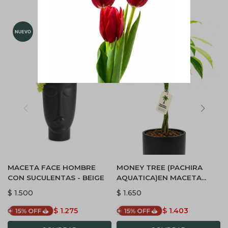
MACETA FACE HOMBRE
MONEY TREE (PACHIRA
CON SUCULENTAS - BEIGE
AQUATICA)EN MACETA
CERAMICA - NEGRA
$
1.500
$
1.650
$
1.275
$
1.403