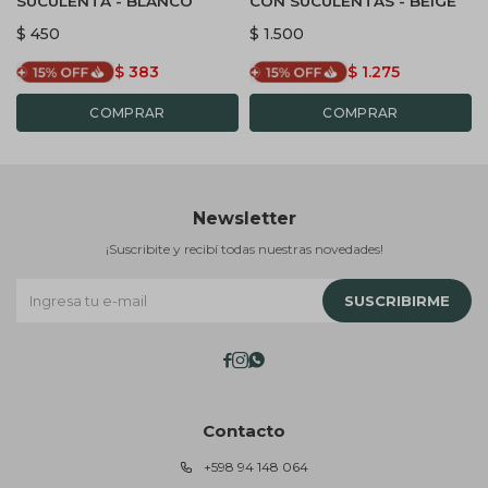
SUCULENTA - BLANCO
CON SUCULENTAS - BEIGE
$
450
$
1.500
$
383
$
1.275
Newsletter
¡Suscribite y recibí todas nuestras novedades!
SUSCRIBIRME



Contacto
+598 94 148 064