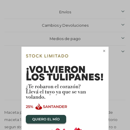
Envíos
Cambios y Devoluciones
Medios de pago

Características


Descripción
Maceta plastica con mix de suculentas , Medida aprox. de
maceta 16 cm X 16 cm. Combinacion de suculentas aleatorio
segun stock, colores disponible de maceta blanco, negro o