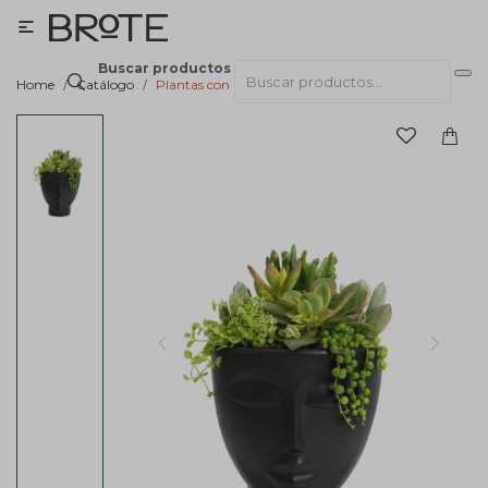

Buscar productos
Home
Catálogo
Plantas con macetas