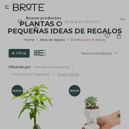

Buscar productos
PLANTAS CON MACETAS
PEQUEÑAS IDEAS DE REGALOS
Home
Ideas de regalos
Plantas con macetas
Recomendados
Filtrando por:
Plantas con macetas
Por tamaño:
Pequeñas
Quitar filtros