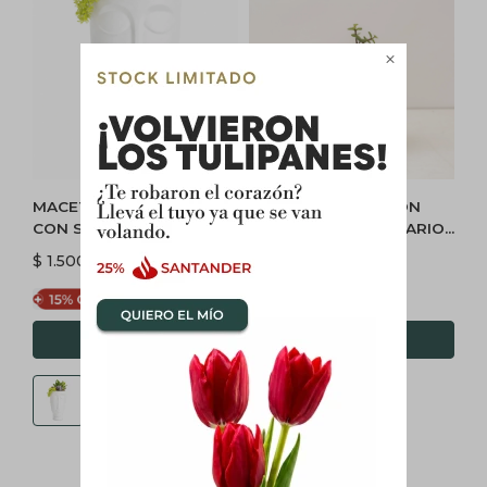

MACETA FACE HOMBRE
PAILA CERAMICA CON
CON SUCULENTAS -
SUCULENTAS (TERRARIO)
BLANCO
- GRIS
$
1.500
$
2.200
$
1.275
$
1.870