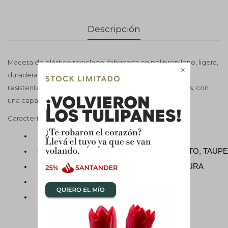
Descripción
Maceta de plástico reciclado, fabricada en polipropileno, ligera,

duradera, reciclable y reutilizable, con protección UV y
resistente a las heladas. Apta para interiores y exteriores, con
una capacidad de 4,2 L
Características
Material: PLÁSTICO RECICLADO
Color: A ELECCIÓN GRIS, BLANCO, GRAFITO, TA
Medidas: 20 CM DE BOCA Y 18 CM DE ALTURA
Uso: Interior y exterior
Incluye drenaje: NO