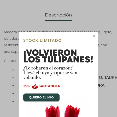
Descripción
Maceta de plástico reciclado, fabricada en polipropileno, ligera,

duradera, reciclable y reutilizable, con protección UV y
resistente a las heladas. Apta para interiores y exteriores, con
una capacidad de 4,2 L
Características
Material: PLÁSTICO RECICLADO
Color: A ELECCIÓN GRIS, BLANCO, GRAFITO, TA
Medidas: 20 CM DE BOCA Y 18 CM DE ALTURA
Uso: Interior y exterior
Incluye drenaje: NO