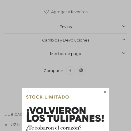
Envíos
Cambios y Devoluciones
Medios de pago



Descripción
⌂ UBICACIÓN Interior, ambiente cálido y ventilado.
☼ LUZ Luz indirecta brillante, sin sol directo.