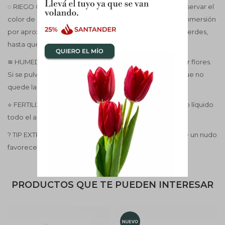
◌ RIEGO Cada 7 a 10 días, evitando exceso de agua. Observar el
color de raíces, cuando están blanquicientas regar en inmersión
por aprox 5 o 10 minutos, notar que pasan a estar bien verdes,
hasta que no vuelvan a quedar blanquicientas no regar.
≋ HUMEDAD Media a alta, se puede pulverizar sin mojar flores.
Si se pulverizan hojas deben de estar ventiladas para que no
quede la humedad y oree rápidamente.
⟡ FERTILIZACIÓN Cada 15 días con fertilizante específico líquido
todo el año.
? TIP EXTRA Después de la floración, podar la vara sobre un nudo
favorece nuevas flores.
PRODUCTOS QUE TE PUEDEN INTERESAR