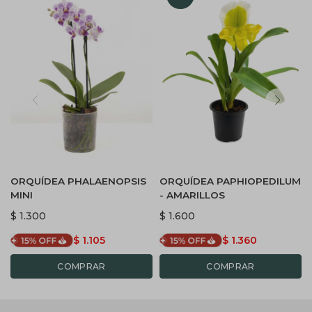
ORQUÍDEA PHALAENOPSIS
ORQUÍDEA PAPHIOPEDILUM
MINI
- AMARILLOS
$
1.300
$
1.600
$
1.105
$
1.360