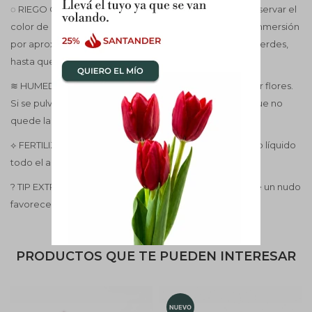
◌ RIEGO Cada 7 a 10 días, evitando exceso de agua. Observar el
color de raíces, cuando están blanquicientas regar en inmersión
por aprox 5 o 10 minutos, notar que pasan a estar bien verdes,
hasta que no vuelvan a quedar blanquicientas no regar.
≋ HUMEDAD Media a alta, se puede pulverizar sin mojar flores.
Si se pulverizan hojas deben de estar ventiladas para que no
quede la humedad y oree rápidamente.
⟡ FERTILIZACIÓN Cada 15 días con fertilizante específico líquido
todo el año.
? TIP EXTRA Después de la floración, podar la vara sobre un nudo
favorece nuevas flores.
PRODUCTOS QUE TE PUEDEN INTERESAR