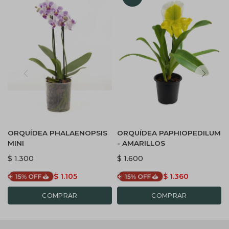
ORQUÍDEA PHALAENOPSIS
ORQUÍDEA PAPHIOPEDILUM
MINI
- AMARILLOS
$
1.300
$
1.600
$
1.105
$
1.360