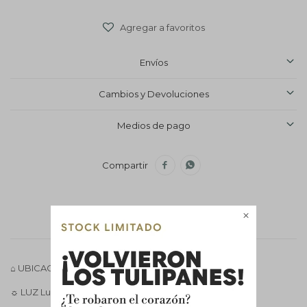
Envíos
Cambios y Devoluciones
Medios de pago



Descripción
⌂ UBICACIÓN Interior, ambiente cálido y ventilado.
☼ LUZ Luz indirecta brillante, sin sol directo.