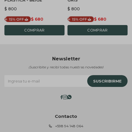
PLASTICA - BEIGE
GRIS
$
800
$
800
$
680
$
680
Newsletter
¡Suscribite y recibí todas nuestras novedades!
SUSCRIBIRME



Contacto
+598 94 148 064