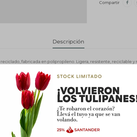

Descripción
eciclado, fabricada en polipropileno. Ligera, resistente, reciclable y r
stente a las heladas y con orificios de drenaje. Incluye plato integrad
o de agua. Apta para uso interior y exterior, con una capacidad de 14 li
: PLÁSTICO RECICLADO
A ELECCIÓN BLANCO, GRAFITO, TAUPE, MOSTAZA, VERDE, TE
 29,5 CM DE BOCA Y 28,2 CM DE ALTURA
or y exterior
enaje: SI