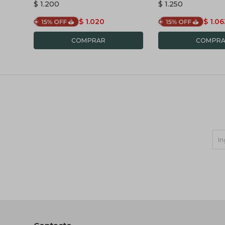
$
1.200
$
1.250
BLANCA
$
1.020
$
1.06