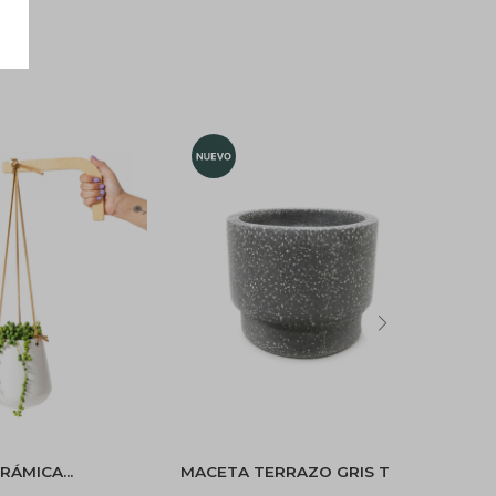
ERÁMICA
MACETA TERRAZO GRIS T
MAC
S CON MENSULA -
META