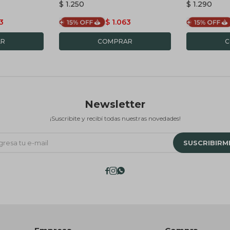
$
1.250
$
1.290
BLANCA
3
$
1.063
Newsletter
¡Suscribite y recibí todas nuestras novedades!
SUSCRIBIRM


