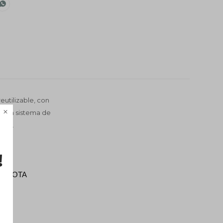

eutilizable, con
o con sistema de

tros.
RRACOTA