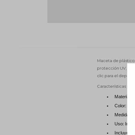
Maceta de plástico r
protección UV, resi
clic para el depósit
Características
Material
Color: 
Medidas:
Uso: Interi
Incluye dr