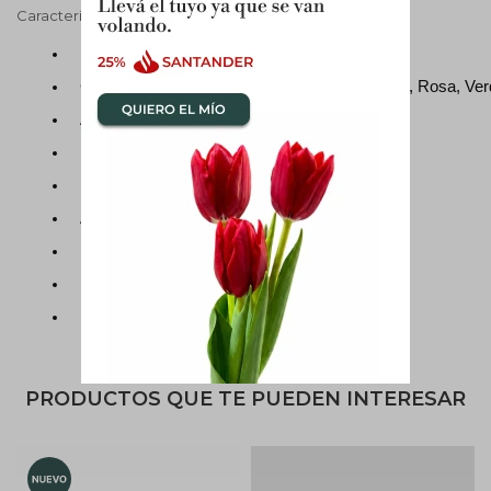
Características técnicas
Material: Cerámica
Color: Blanco, Negro, Gris Claro, Gris Oscuro, Rosa, Ve
Acabado: Mate
Forma: Cilíndrica
Uso recomendado: Plantas en general
Apta para: Interior o Exterior
Medidas maceta: 17 X 17 CM
Incluye drenaje: no
Incluye soporte de madera.
PRODUCTOS QUE TE PUEDEN INTERESAR