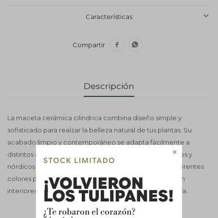
Características


Descripción
La maceta cerámica cilindrica combina diseño simple y
sofisticado para realzar la belleza natural de tus plantas. Su
acabado limpio y contemporáneo se adapta fácilmente a

distintos estilos decorativos, desde ambientes modernos y
nórdicos hasta espacios minimalistas. Disponible en diferentes
colores para crear composiciones decorativas únicas en
interiores. No tiene drenaje e Incluye soporte de Madera.