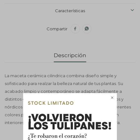
Características


Descripción
La maceta cerámica cilindrica combina diseño simple y
sofisticado para realzar la belleza natural de tus plantas. Su
acabado limpio y contemporáneo se adapta fácilmente a

distintos estilos decorativos, desde ambientes modernos y
nórdicos hasta espacios minimalistas. Disponible en diferentes
colores para crear composiciones decorativas únicas en
interiores. No tiene drenaje e Incluye soporte de Madera.