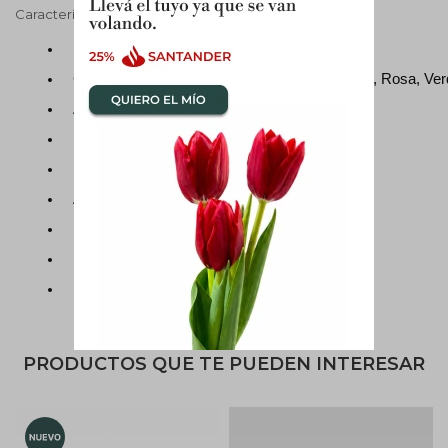
Características técnicas
Material: Cerámica
Color: Blanco, Negro, Gris Claro, Gris Oscuro, Rosa, Ve
Acabado: Mate
Forma: Cilíndrica
Uso recomendado: Plantas en general
Apta para: Interior o Exterior
Medidas maceta: 17 X 17 CM
Incluye drenaje: no
Incluye soporte de madera.
PRODUCTOS QUE TE PUEDEN INTERESAR