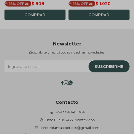
$
808
$
1.020
Newsletter
¡Suscribite y recibí todas nuestras novedades!
SUSCRIBIRME



Contacto
+598 94 148 064
José Ellauri 485, Montevideo
broteplantasexoticas@gmail.com