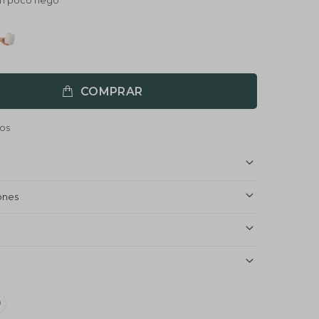
an poco riego
COMPRAR
ones
