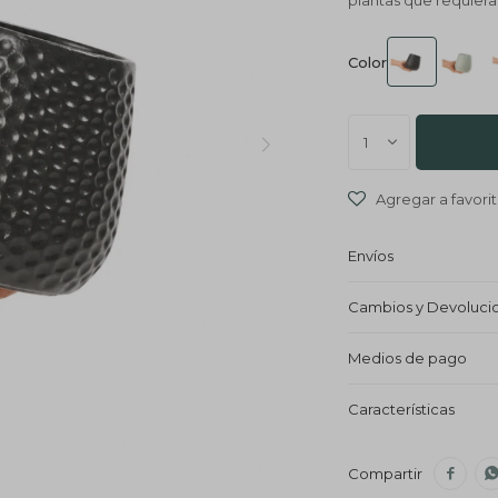
plantas que requier
Color
1
Envíos
Cambios y Devoluci
Medios de pago
Características
