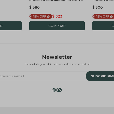
PLATO - ROSA
PLANTAS
$
380
$
500
$
323
Newsletter
¡Suscribite y recibí todas nuestras novedades!
SUSCRIBIRM


