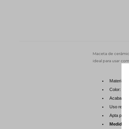
Maceta de cerámica
ideal para usar co
Material:
Color: Bla
Acabado:
Uso recom
Apta para: 
Medidas: