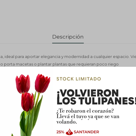
Descripción
, ideal para aportar elegancia y modernidad a cualquier espacio. Vi
mo porta macetas o plantar plantas que requieran poco riego
 Cerámica
nco, Negro, Verde
 Mate
endado: Porta maceta 
Interior o Exterior
 9x12 CM