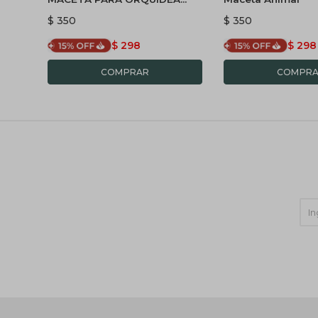
MINI - BLANCO
$
350
$
350
$
298
$
298