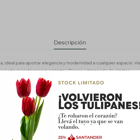
Descripción
, ideal para aportar elegancia y modernidad a cualquier espacio. Vi
mo porta macetas para tus plantas. Diseno estampado de plantas.
 Cerámica
anco Estampado
 Mate
índrica
endado: Porta maceta 
Interior o Exterior
 13X12 CM