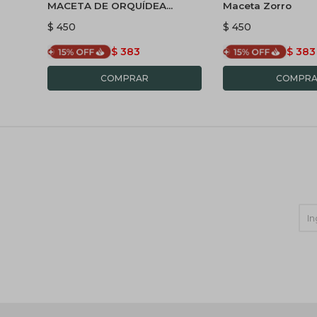
MACETA DE ORQUÍDEA
Maceta Zorro
PORTO - BLANCO
$
450
$
450
$
383
$
383