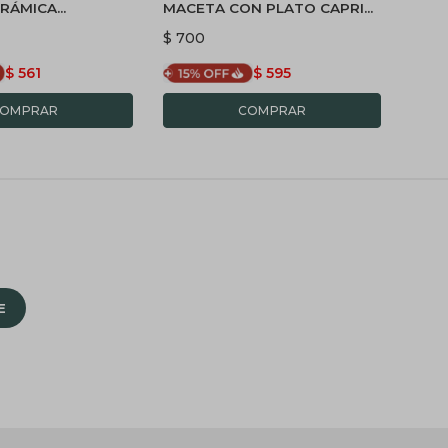
ERÁMICA
MACETA CON PLATO CAPRI
JARD
XS - BLANCA
20 - BLANCO
$
700
$
75
$
561
$
595
E