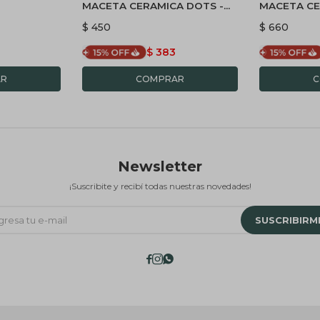
MACETA CERAMICA DOTS -
MACETA C
BLANCA
COLGANTE 
$
450
$
660
$
383
Newsletter
¡Suscribite y recibí todas nuestras novedades!
SUSCRIBIRM


