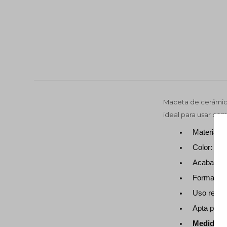
Maceta de cerámica
ideal para usar co
Material:
Color: Bl
Acabado:
Forma: Cil
Uso recom
Apta para: 
Medidas: