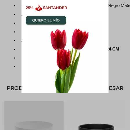
Color: Blanco Brillo, negro brillo, blanco Mate. Negro Mat
Acabado: Mate y Brillo
Forma: Cilíndrica
Uso recomendado: Plantas en general
Apta para: Interior o Exterior
Medidas: S 16X15 CM, M 19X19 CM, L 24X24 CM
Incluye drenaje: Si
Incluye plato: Sí 
PRODUCTOS QUE TE PUEDEN INTERESAR