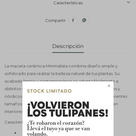
Características


Descripción
La maceta cerámica Minimalista combina diseño simple y
sofisticado para realzar la belleza natural de tus plantas. Su
acabado limpio y contemporáneo se adapta fácilmente a

distintos estilos decorativos, desde ambientes modernos y
nórdicos hasta espacios minimalistas. Disponible en diferentes
tamaños para crear composiciones decorativas únicas en
interiores. INCLUYE PLATO
Características técnicas
Material: Cerámica