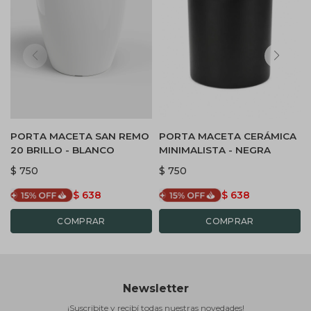
PORTA MACETA SAN REMO
PORTA MACETA CERÁMICA
20 BRILLO - BLANCO
MINIMALISTA - NEGRA
$
750
$
750
$
638
$
638
Newsletter
¡Suscribite y recibí todas nuestras novedades!