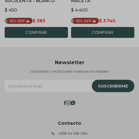
SUCULENTA - BLANCO
MACETA
$
450
$
4.400
$
383
$
3.740
Newsletter
¡Suscribite y recibí todas nuestras novedades!
SUSCRIBIRME



Contacto
+598 94 148 064