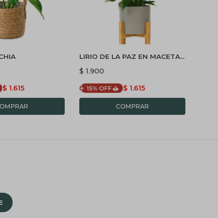
CHIA
LIRIO DE LA PAZ EN MACETA
CALA
CERAMICA CON SOPORTE -
CERA
$
1.900
$
1.9
GRIS
$
1.615
$
1.615
E