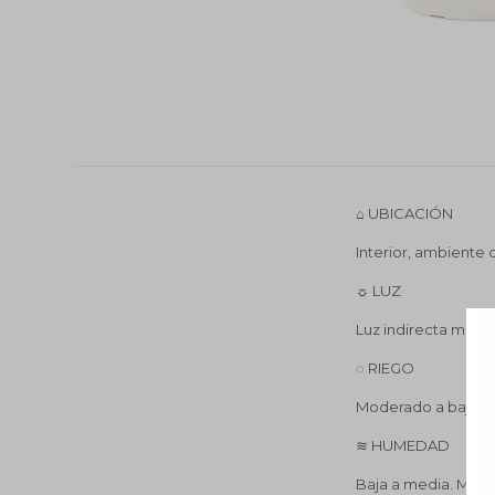
⌂ UBICACIÓN
Interior, ambiente c
☼ LUZ
Luz indirecta media
◌ RIEGO
Moderado a bajo. R
≋ HUMEDAD
Baja a media. Muy 