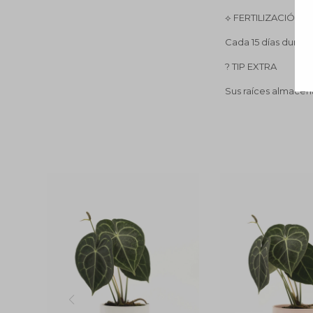
⟡ FERTILIZACIÓN
Cada 15 días durant
? TIP EXTRA
Sus raíces almacena