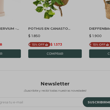
ERVIUM -
POTHUS EN CANASTO
DIEFFENBA
AMICA Y
COLGANTE
$
1.850
$
1.900
88
$
1.573
Newsletter
¡Suscribite y recibí todas nuestras novedades!
SUSCRIBIRM