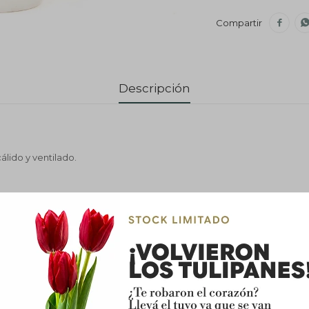

Descripción
álido y ventilado.
 a brillante, aunque también se adapta a poca luz.
egar únicamente cuando el sustrato esté seco. Evitar encharcamient
adaptable a ambientes interiores.