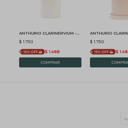
ANTHURIO CLARINERVIUM -
ANTHURIO CLARIN
CON PORTA MACETA
CON MACETA CER
$
1.750
$
1.750
BLANCO
PLATO ROSA
$
1.488
$
1.4