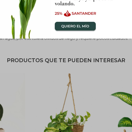
e primavera y verano o con fertilizante de liberación lenta anual.
n agua, por eso tolera olvidos de riego y requiere pocos cuidados. ?
PRODUCTOS QUE TE PUEDEN INTERESAR