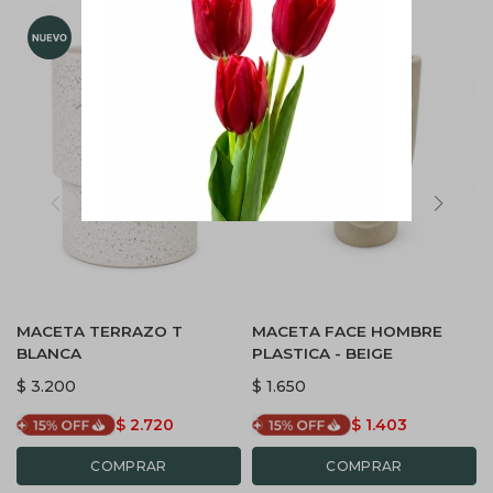
MACETA TERRAZO T
MACETA FACE HOMBRE
BLANCA
PLASTICA - BEIGE
$
3.200
$
1.650
$
2.720
$
1.403