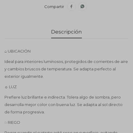


Descripción
⌂ UBICACIÓN
Ideal para interiores luminosos, protegidos de corrientes de aire
y cambios bruscos de temperatura. Se adapta perfecto al
exterior igualmente.
☼ LUZ
Prefiere luz brillante e indirecta. Tolera algo de sombra, pero
desarrolla mejor color con buena luz. Se adapta al sol directo
de forma progresiva.
◌ RIEGO
Regar cuando el sustrato esté seco en superficie, evitando