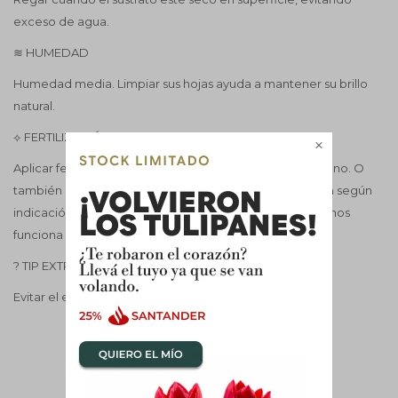
exceso de agua.
≋ HUMEDAD
Humedad media. Limpiar sus hojas ayuda a mantener su brillo
natural.
⟡ FERTILIZACIÓN

Aplicar fertilizante cada 15 días durante primavera y verano. O
también se puede usar el fertilizante de liberación lenta según
indicación del fabricante, este lo recomendamos más, nos
funciona muy bien.
? TIP EXTRA
Evitar el exceso de riego favorece hojas firmes y sanas.
COMPLETÁ TU COMPRA