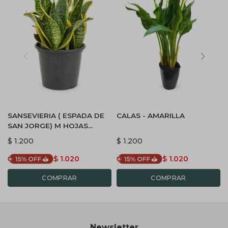
SANSEVIERIA ( ESPADA DE
CALAS - AMARILLA
SAN JORGE) M HOJAS
BAJAS
$
1.200
$
1.200
$
1.020
$
1.020
Newsletter