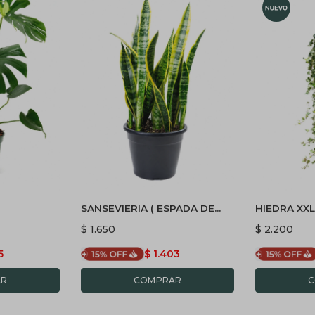
SANSEVIERIA ( ESPADA DE
HIEDRA XX
SAN JORGE) L
$
1.650
$
2.200
5
$
1.403