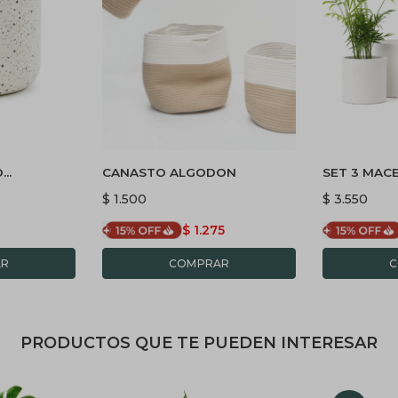
O
CANASTO ALGODON
SET 3 MAC
NCO
MINIMALIS
$
1.500
$
3.550
8
$
1.275
PRODUCTOS QUE TE PUEDEN INTERESAR