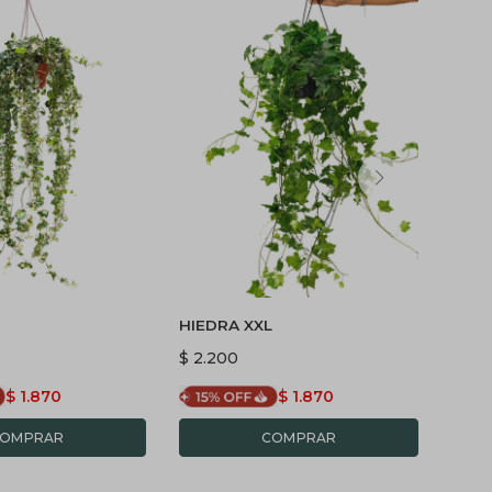
L
HIEDRA XXL
FICU
EN 
$
2.200
$
2.2
- GR
$
1.870
$
1.870