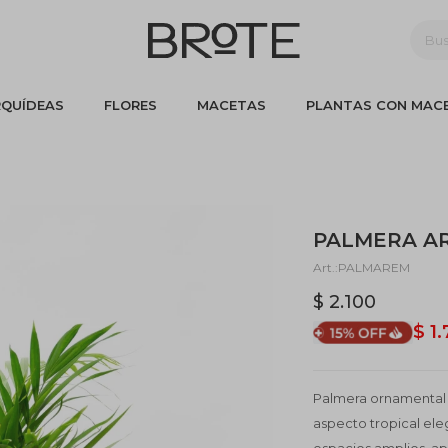
QUÍDEAS
FLORES
MACETAS
PLANTAS CON MAC
PALMERA A
PALMAREM
$
2.100
$
1
Palmera ornamental 
aspecto tropical eleg