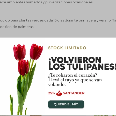
dece ambientes húmedos y pulverizaciones ocasionales.
e líquido para plantas verdes cada 15 días durante primavera y verano.
pecifico de palmeras.
portar frescura visual y crear ambientes más naturales y relajantes en 
COMPLETÁ TU COMPRA