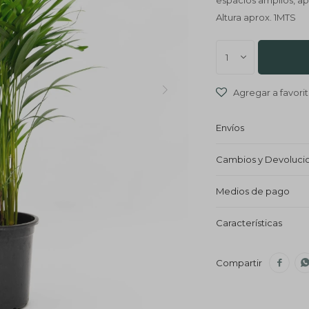
espacios amplios, apo
Altura aprox. 1MTS
1
Envíos
Cambios y Devoluci
Medios de pago
Características
