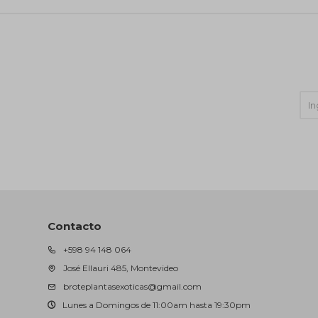
Contacto
+598 94 148 064
José Ellauri 485, Montevideo
broteplantasexoticas@gmail.com
Lunes a Domingos de 11:00am hasta 19:30pm