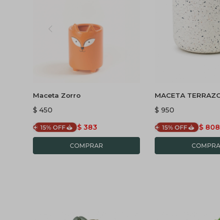
Maceta Zorro
MACETA TERRAZ
CILINDRICA - BLA
$
450
$
950
$
383
$
80