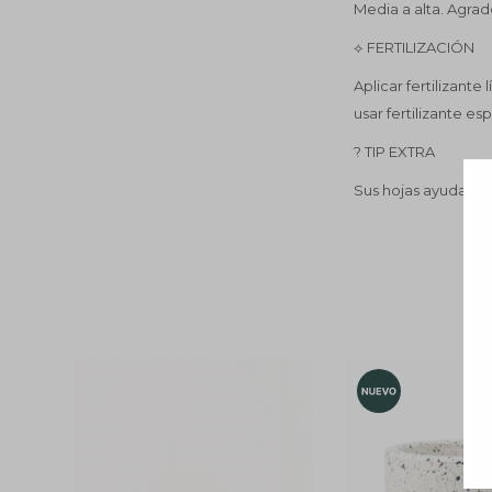
Media a alta. Agra
⟡ FERTILIZACIÓN
Aplicar fertilizant
usar fertilizante es
? TIP EXTRA
Sus hojas ayudan a a