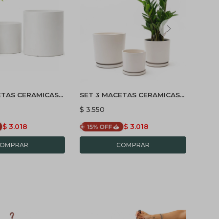
ETAS CERAMICAS
SET 3 MACETAS CERAMICAS
MAC
TAS
CON PLATO - BLANCAS
PLAS
$
3.550
$
1.6
$
3.018
$
3.018