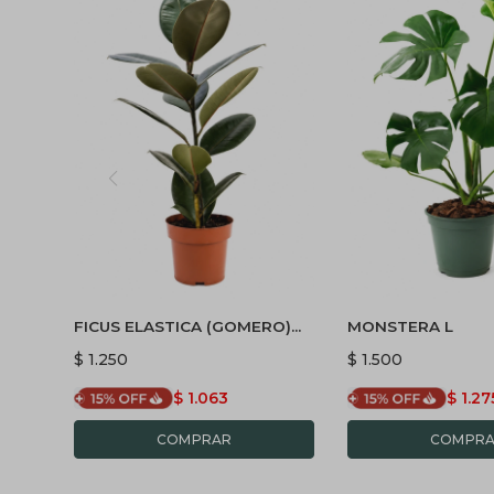
FICUS ELASTICA (GOMERO)
MONSTERA L
NEGRO (BURGUNDY) M 1
$
1.250
$
1.500
RAMA
$
1.063
$
1.27