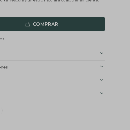
rta frescura y un estilo natural a cualquier ambiente.
COMPRAR
ones
