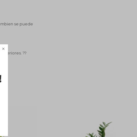
 Tambien se puede

interiores. ??