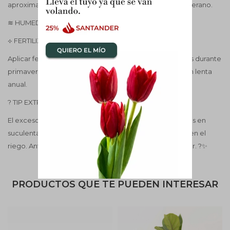
aproximadamente cada 10 dias en invierno y 5 dias en verano.
≋ HUMEDAD Baja. No requieren humedad.
⟡ FERTILIZACIÓN
Aplicar fertilizante para cactus y suculentas cada 30 días durante
primavera y verano. O utilizar el fertilizante de liberación lenta
anual.
? TIP EXTRA
El exceso de agua es la causa más común de problemas en
suculentas, en ambientes interiores no mojar sus hojas en el
riego. Ante la duda, esperar un poco más antes de regar. ?✨
PRODUCTOS QUE TE PUEDEN INTERESAR