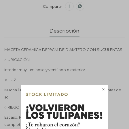


Descripción
MACETA CERAMICA DE 19CM DE DIAMTERO CON SUCULENTAS
⌂ UBICACIÓN
Interior muy luminoso y ventilado o exterior.
☼ LUZ
Mucha luz natural. Algunas variedades toleran algunas horas de

sol.
◌ RIEGO
Escaso. Regar únicamente cuando el sustrato esté
completamente seco, evitando exceso de agua.