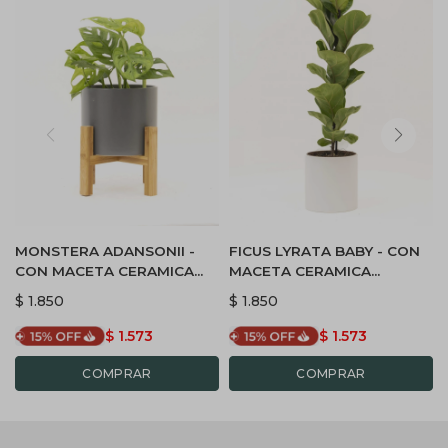
MONSTERA ADANSONII -
FICUS LYRATA BABY - CON
CON MACETA CERAMICA
MACETA CERAMICA
GRIS OSCURA CON
BLANCA
$
1.850
$
1.850
SOPORTE
$
1.573
$
1.573