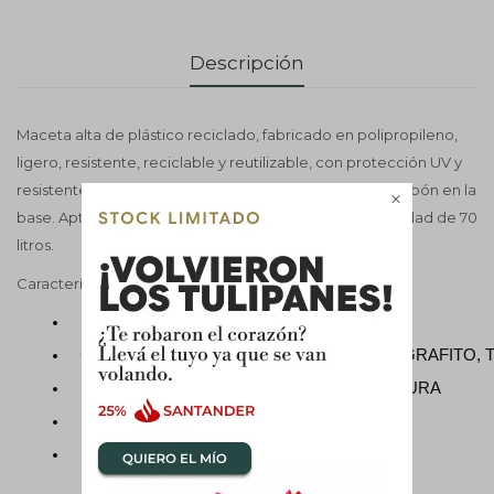
Descripción
Maceta alta de plástico reciclado, fabricado en polipropileno,
ligero, resistente, reciclable y reutilizable, con protección UV y
resistente a las heladas. Incluye orificios de drenaje y tapón en la

base. Apto para interiores y exteriores, con una capacidad de 70
litros.
Características
Material: PLÁSTICO RECICLADO
Color: A ELECCIÓN GRIS, BLANCO, GRIS GRAFITO,
Medidas: 50 CM DE BOCA Y 56 CM DE ALTURA
Uso: Interior y exterior
Incluye drenaje: Sí