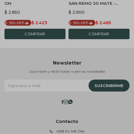
CM
SAN REMO 30 MATE -
GRAFITO
$
2.850
$
2.900
$
2.423
$
2.465
Newsletter
¡Suscribite y recibí todas nuestras novedades!
SUSCRIBIRME



Contacto
+598 94 148 064