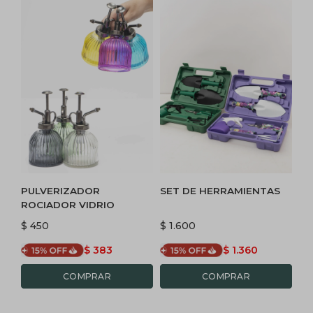
PULVERIZADOR
SET DE HERRAMIENTAS
ROCIADOR VIDRIO
$
450
$
1.600
$
383
$
1.360