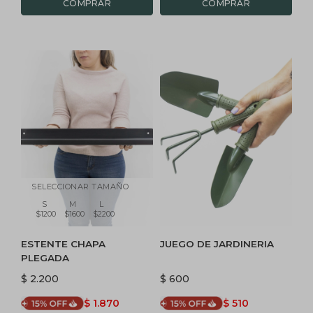
SELECCIONAR TAMAÑO
S
M
L
$1200
$1600
$2200
ESTENTE CHAPA
JUEGO DE JARDINERIA
PLEGADA
$
2.200
$
600
$
1.870
$
510