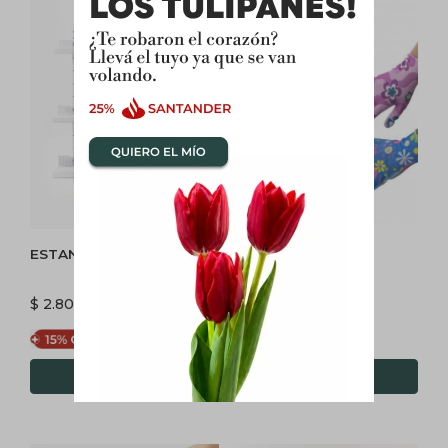
ESTANTERIA DE PARED
GUANTES
$
2.800
$
200
$
2.380
$
170