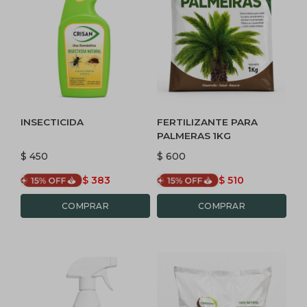
INSECTICIDA
FERTILIZANTE PARA
PALMERAS 1KG
$
450
$
600
$
383
$
510