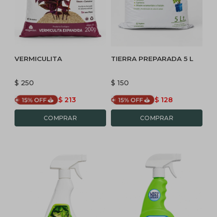
VERMICULITA
TIERRA PREPARADA 5 L
$
250
$
150
$
213
$
128