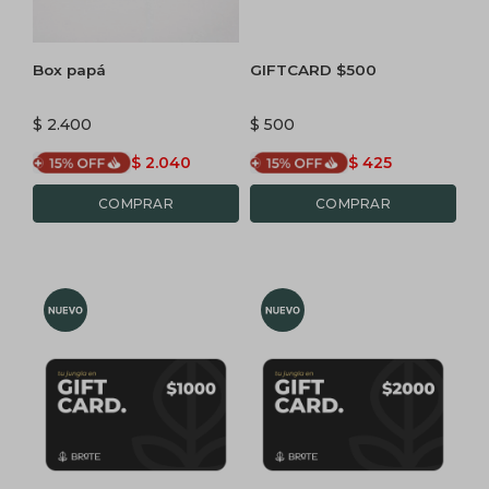
Box papá
GIFTCARD $500
$
2.400
$
500
$
2.040
$
425