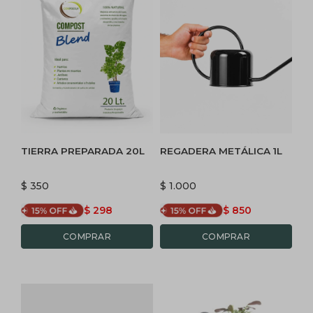
TIERRA PREPARADA 20L
REGADERA METÁLICA 1L
$
350
$
1.000
$
298
$
850