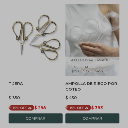
SELECCIONAR TAMAÑO
S
M
L
$250
$350
$450
TIJERA
AMPOLLA DE RIEGO POR
GOTEO
$
350
$
450
$
298
$
383