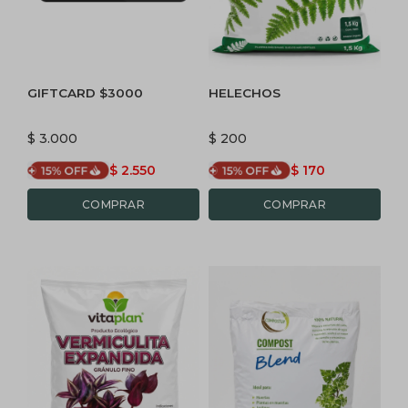
GIFTCARD $3000
HELECHOS
$
3.000
$
200
$
2.550
$
170