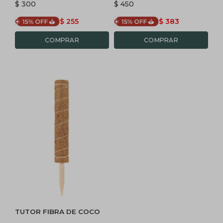
$
300
$
450
$
255
$
383
TUTOR FIBRA DE COCO