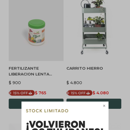
FERTILIZANTE
CARRITO HIERRO
LIBERACION LENTA
OSMOCOTE
$
900
$
4.800
$
765
$
4.080
