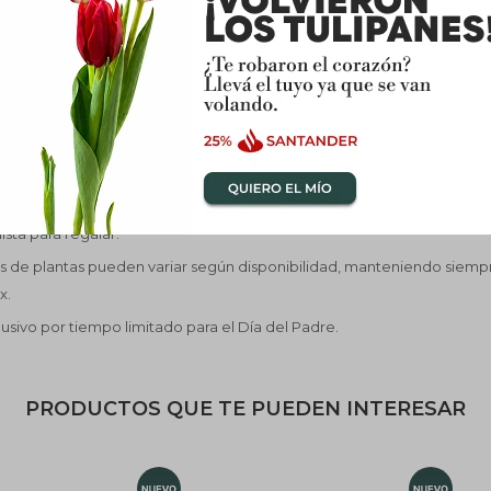
 con asa
ludo para papá
entación premium BRŌTE
antes del café, las plantas, el diseño y los pequeños momentos de dis
. Regalá naturaleza.
nal
ista para regalar.
s de plantas pueden variar según disponibilidad, manteniendo siempre
x.
usivo por tiempo limitado para el Día del Padre.
PRODUCTOS QUE TE PUEDEN INTERESAR