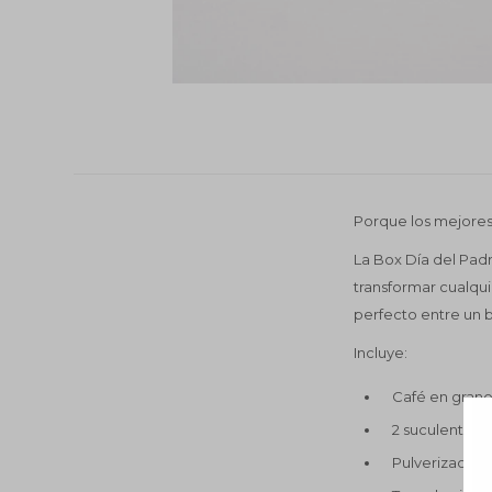
Porque los mejores 
La Box Día del Pa
transformar cualquie
perfecto entre un b
Incluye:
Café en gran
2 suculentas 
Pulverizador d