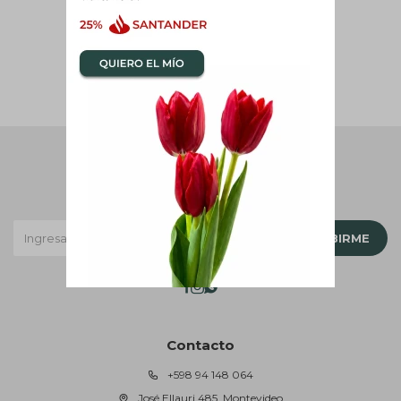
Newsletter
¡Suscribite y recibí todas nuestras novedades!
SUSCRIBIRME



Contacto
+598 94 148 064
José Ellauri 485, Montevideo