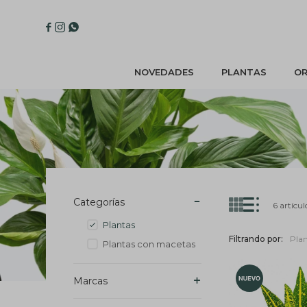



NOVEDADES
PLANTAS
OR
Categorías
6 artícul
Plantas
Filtrando por:
Pla
Plantas con macetas
Marcas