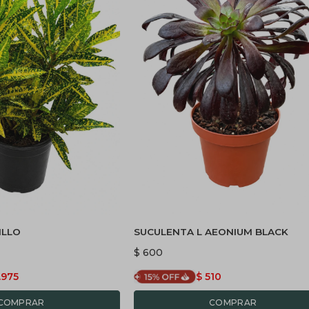
ILLO
SUCULENTA L AEONIUM BLACK
$
600
.975
$
510