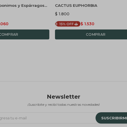
Ebonimos y Espárragos
CACTUS EUPHORBIA
oriego
$
1.800
.060
$
1.530
Newsletter
¡Suscribite y recibí todas nuestras novedades!
SUSCRIBIRM