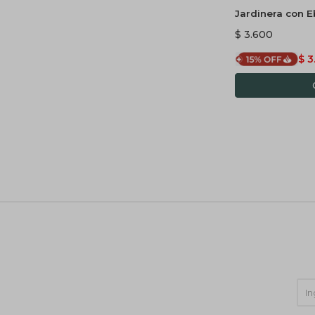
Jardinera con 
con maceta aut
$
3.600
$
3