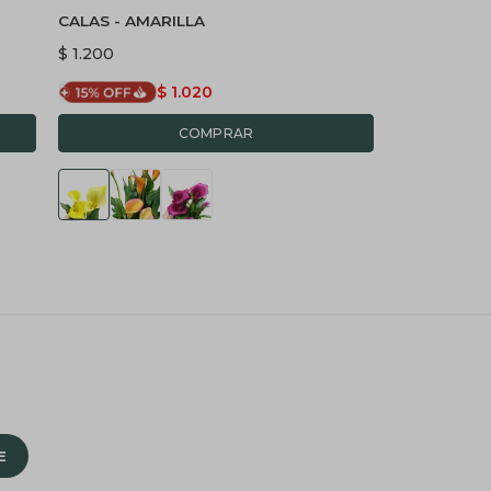
CALAS - AMARILLA
$
1.200
$
1.020
E