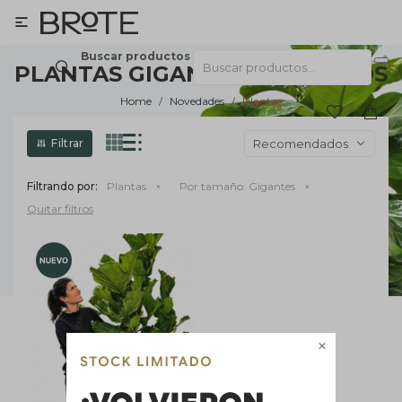

Buscar productos
PLANTAS GIGANTES EN NUEVOS
Home
Novedades
Plantas
Recomendados
Filtrando por:
Plantas
Por tamaño:
Gigantes
Quitar filtros
