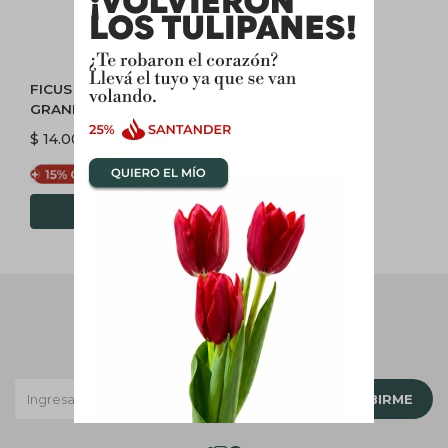
FICUS LYRATA XXL HOJA
GRANDE 2,00 MTS APROX
$
14.000
$
11.900
Newsletter
¡Suscribite y recibí todas nuestras novedades!
SUSCRIBIRME