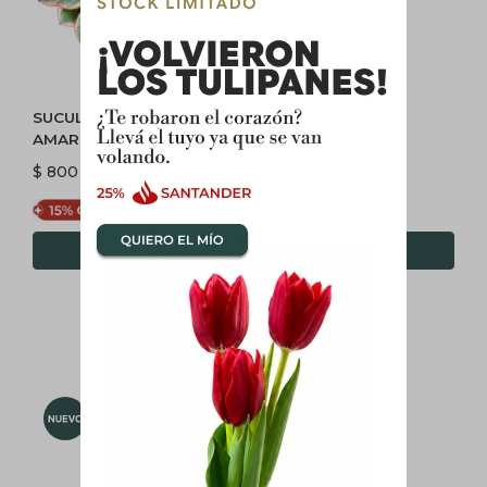
SUCULENTA L AEONIUM
CALAS - AMARILLA
AMARILLO
$
800
$
1.200
$
680
$
1.020