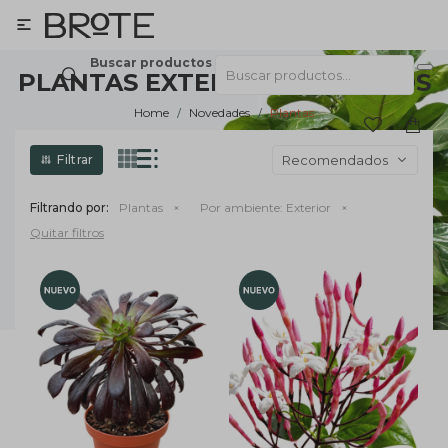

Buscar productos
PLANTAS EXTERIOR EN NUEVOS
Home
Novedades
Plantas
Recomendados
Filtrando por:
Plantas
Por ambiente:
Exterior
Quitar filtros