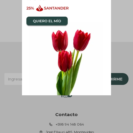
Newsletter
¡Suscribite y recibí todas nuestras novedades!
SUSCRIBIRME



Contacto
+598 94 148 064
José Ellauri 485, Montevideo