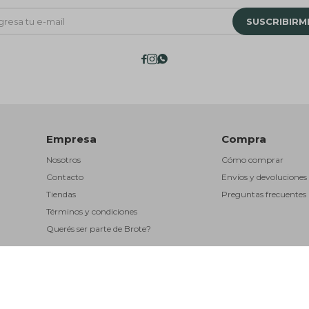
SUSCRIBIRM



Empresa
Compra
Nosotros
Cómo comprar
Contacto
Envíos y devoluciones
Tiendas
Preguntas frecuentes
Términos y condiciones
Querés ser parte de Brote?