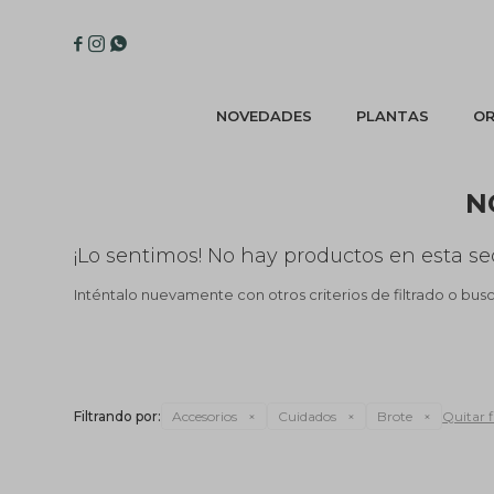



NOVEDADES
PLANTAS
OR
N
¡Lo sentimos! No hay productos en esta se
Inténtalo nuevamente con otros criterios de filtrado o bus
Filtrando por:
Accesorios
Cuidados
Brote
Quitar f