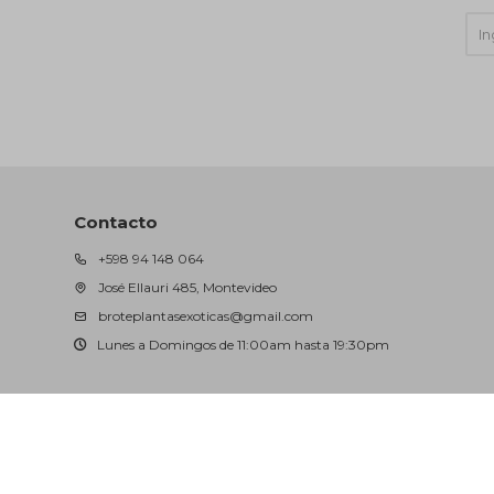
Contacto
+598 94 148 064
José Ellauri 485, Montevideo
broteplantasexoticas@gmail.com
Lunes a Domingos de 11:00am hasta 19:30pm
© Copyright 2026 / Brote