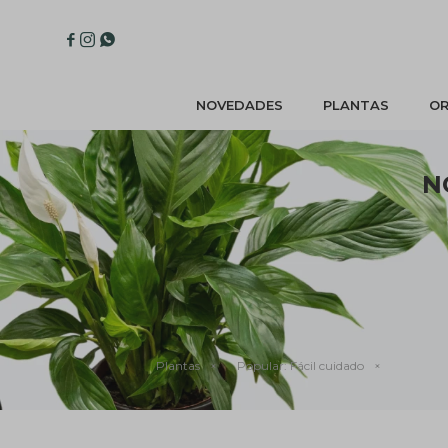



NOVEDADES
PLANTAS
OR
N
¡Lo sentimos! No hay productos en esta se
Inténtalo nuevamente con otros criterios de filtrado o bus
Filtrando por:
Plantas
Popular:
Fácil cuidado
Quitar fil