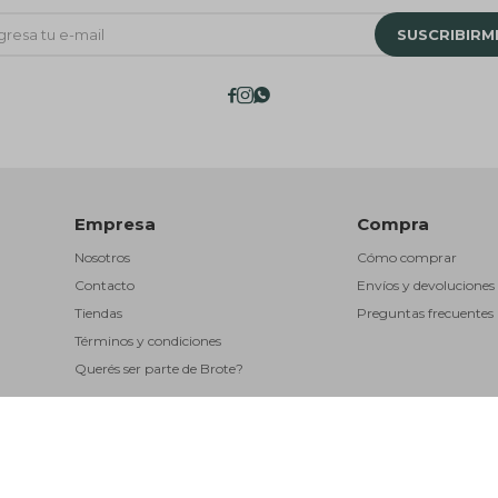
SUSCRIBIRM



Empresa
Compra
Nosotros
Cómo comprar
Contacto
Envíos y devoluciones
Tiendas
Preguntas frecuentes
Términos y condiciones
Querés ser parte de Brote?