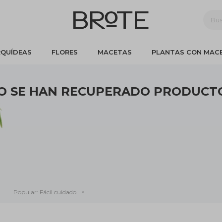
QUÍDEAS
FLORES
MACETAS
PLANTAS CON MAC
O SE HAN RECUPERADO PRODUCT
cción.
ca en otras secciones de nuestro catálogo.
Te recomendamos quitar:
tros
Popular:
Fácil cuidado