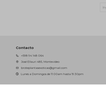
Contacto
+598 94 148 064
José Ellauri 485, Montevideo
broteplantasexoticas@gmail.com
Lunes a Domingos de 11:00am hasta 19:30pm
© Copyright 2026 / Brote