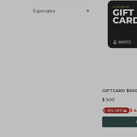
Especiales
GIFTCARD $50
$
500
$
4