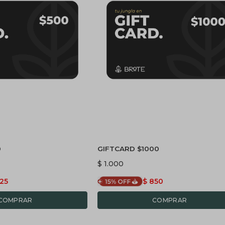
0
GIFTCARD $1000
$
1.000
25
$
850