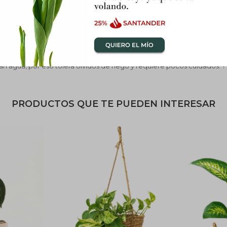
e primavera y verano o con fertilizante de liberación lenta anual.
n agua, por eso tolera olvidos de riego y requiere pocos cuidados. ?
PRODUCTOS QUE TE PUEDEN INTERESAR