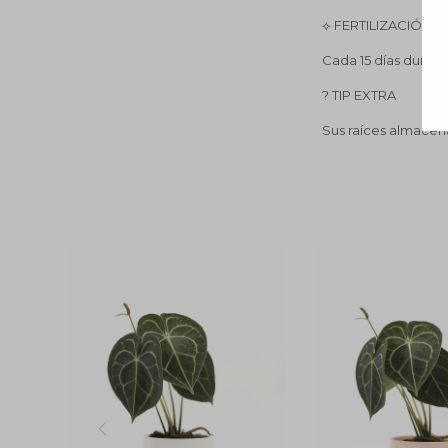
⟡ FERTILIZACIÓN
Cada 15 días durant
? TIP EXTRA
Sus raíces almacena