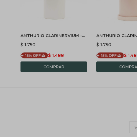
ANTHURIO CLARINERVIUM -
ANTHURIO CLARIN
CON PORTA MACETA
CON MACETA CER
$
1.750
$
1.750
BLANCO
PLATO ROSA
$
1.488
$
1.4