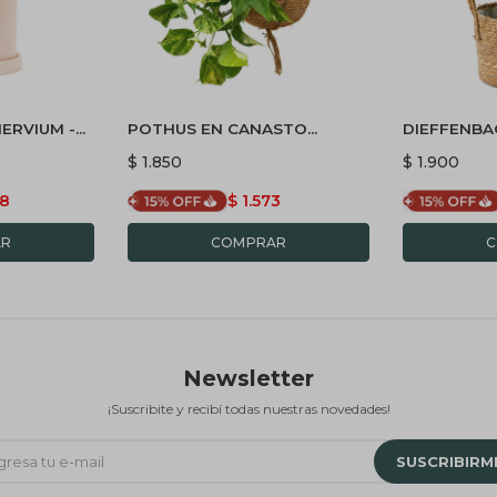
ERVIUM -
POTHUS EN CANASTO
DIEFFENBA
AMICA Y
COLGANTE
$
1.850
$
1.900
88
$
1.573
Newsletter
¡Suscribite y recibí todas nuestras novedades!
SUSCRIBIRM