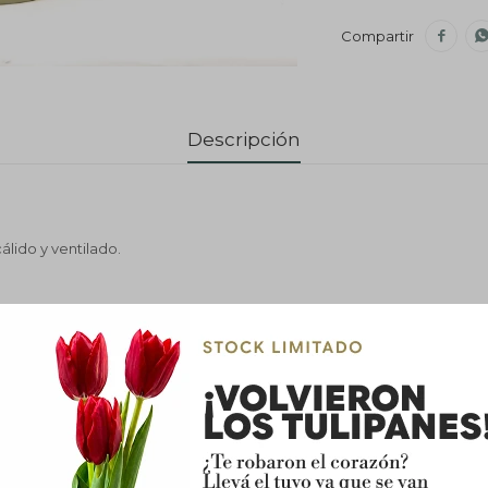

Descripción
álido y ventilado.
 a brillante, aunque también se adapta a poca luz.
egar únicamente cuando el sustrato esté seco. Evitar encharcamient
adaptable a ambientes interiores.