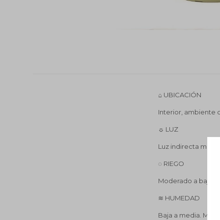
⌂ UBICACIÓN
Interior, ambiente c
☼ LUZ
Luz indirecta media
◌ RIEGO
Moderado a bajo. R
≋ HUMEDAD
Baja a media. Muy 