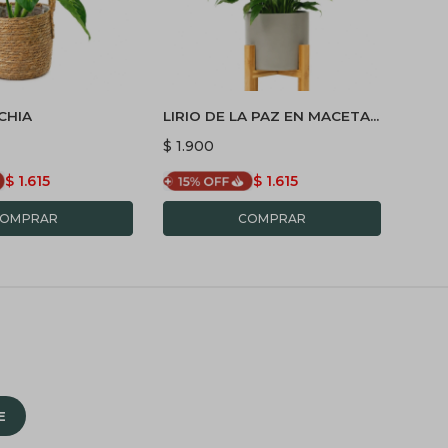
CHIA
LIRIO DE LA PAZ EN MACETA
CALA
CERAMICA CON SOPORTE -
CERA
$
1.900
$
1.9
GRIS
$
1.615
$
1.615
E