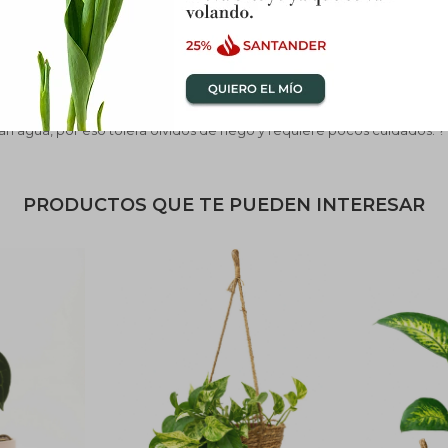
e primavera y verano o con fertilizante de liberación lenta anual.
n agua, por eso tolera olvidos de riego y requiere pocos cuidados. ?
PRODUCTOS QUE TE PUEDEN INTERESAR