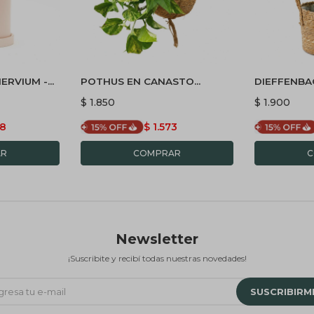
ERVIUM -
POTHUS EN CANASTO
DIEFFENBA
AMICA Y
COLGANTE
$
1.850
$
1.900
88
$
1.573
Newsletter
¡Suscribite y recibí todas nuestras novedades!
SUSCRIBIRM