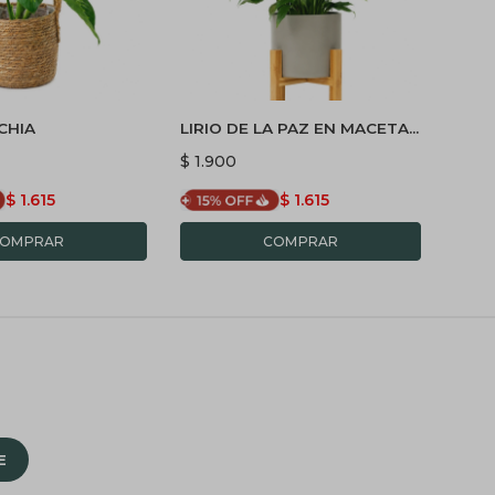
CHIA
LIRIO DE LA PAZ EN MACETA
CALA
CERAMICA CON SOPORTE -
CERA
$
1.900
$
1.9
GRIS
$
1.615
$
1.615
E