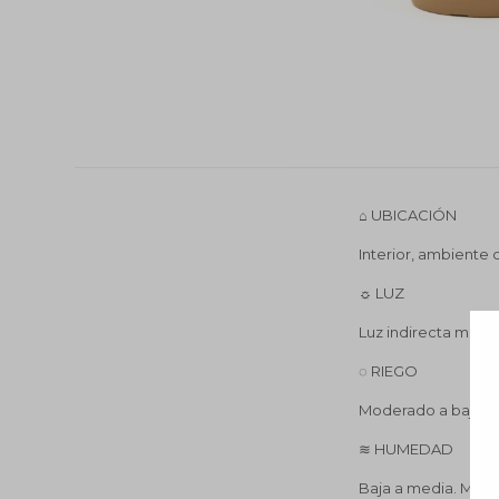
⌂ UBICACIÓN
Interior, ambiente c
☼ LUZ
Luz indirecta media
◌ RIEGO
Moderado a bajo. R
≋ HUMEDAD
Baja a media. Muy 