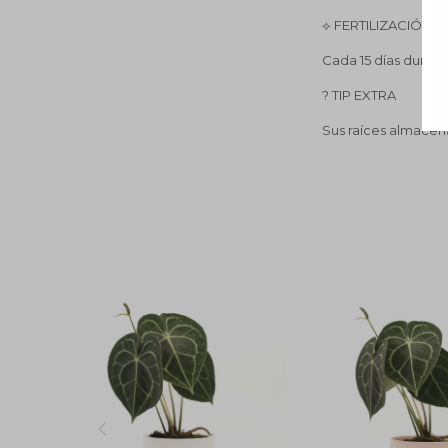
⟡ FERTILIZACIÓN
Cada 15 días durant
? TIP EXTRA
Sus raíces almacena