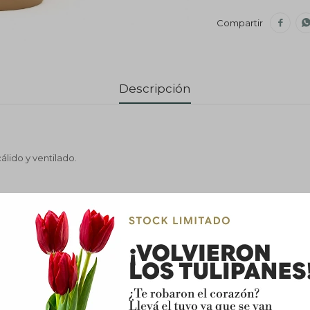

Descripción
álido y ventilado.
 a brillante, aunque también se adapta a poca luz.
egar únicamente cuando el sustrato esté seco. Evitar encharcamient
adaptable a ambientes interiores.