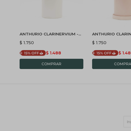
ANTHURIO CLARINERVIUM -
ANTHURIO CLARIN
CON PORTA MACETA
CON MACETA CER
$
1.750
$
1.750
BLANCO
PLATO ROSA
$
1.488
$
1.4