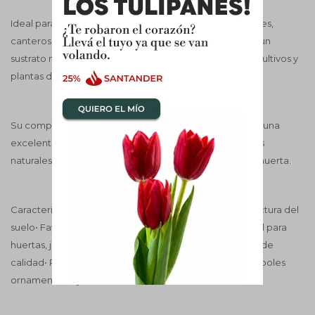
Ideal para utilizar en huertas, plantas en macetas, jardines,
canteros y árboles ornamentales o frutales, brindando un
sustrato más fértil y saludable para diferentes tipos de cultivos y
plantas decorativas.
Su composición orgánica y sustentable lo convierte en una
excelente opción para quienes buscan alternativas más
naturales y responsables para el cuidado del jardín y la huerta.
Características:• Compost 100% natural• Mejora la estructura del
suelo• Favorece la retención de agua y nutrientes• Ideal para
huertas, jardines y macetas• Acondicionador de suelos de
calidad• Producto orgánico y sustentable• Apto para árboles
ornamentales y frutales