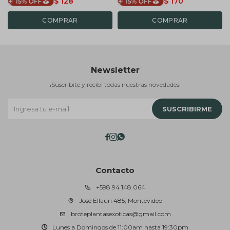
$
128
$
170
Newsletter
¡Suscribite y recibí todas nuestras novedades!
SUSCRIBIRME



Contacto
+598 94 148 064
José Ellauri 485, Montevideo
broteplantasexoticas@gmail.com
Lunes a Domingos de 11:00am hasta 19:30pm