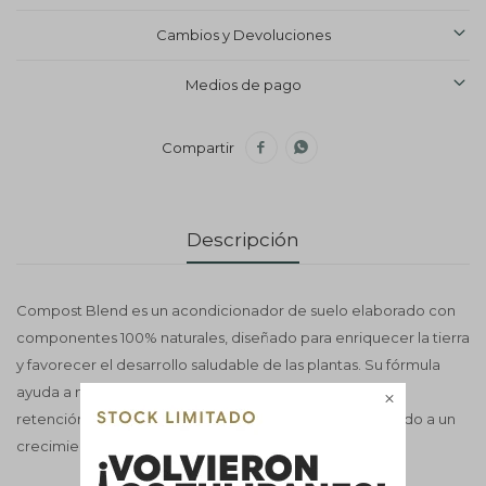
Cambios y Devoluciones
Medios de pago


Descripción
Compost Blend es un acondicionador de suelo elaborado con
componentes 100% naturales, diseñado para enriquecer la tierra
y favorecer el desarrollo saludable de las plantas. Su fórmula
ayuda a mejorar la estructura del suelo, aumentando la

retención de agua y nutrientes esenciales, contribuyendo a un
crecimiento más fuerte y equilibrado.