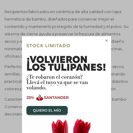
Recipientes fabricados en cerámica de alta calidad con tapa
hermética de bambú, diseñados para conservar mejor el
contenido y mantenerlo protegido de la humedad y el polvo. Su
sistema de cierre ayuda a preservar la frescura de alimentos

secos y otros productos almacenados, mientras que su diseño
minimalista aporta un toque moderno y decorativo a cocinas,
oficinas o diferentes espacios del hogar.
Perfectos para guardar café, azúcar, té, especias, frutos secos,
semillas, snacks o pequeños accesorios de jardín, combinando
practicidad y estilo en un solo producto. Disponibles en distintos
colores para adaptarse a diferentes estilos de decoración.
Características:• Material: Cerámica• Tapa hermética de bambú•
Conserva la frescura del contenido• Diseño moderno y
decorativo• Ideal para cocina y organización del hogar