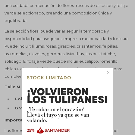
una cuidada combinación de flores frescas de estación y follaje
verde seleccionado, creando una composición única y
equilibrada.
La selección floral puede variar según la temporada y
disponibilidad para asegurar siempre la mejor calidad y frescura.
Puede incluir: liliums, rosas, girasoles, crisantemos, felpillas,
astromelias, claveles, gerberas, lisianthus, ilusión, statiche,
solidago. El follaje verde puede incluir eucalipto, romerillo,
chilca u otras variedades seleccionadas especialmente para

complementar el ramo.
Talle M
Follaje verde seleccionado
8 varillas de flores
Importante:
Las flores pueden variar según la estación y disponibilidad,