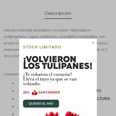
Descripción
Maceta redonda de plástico reciclado, fabricada en
polipropileno. Ligera, resistente, reciclable y reutilizable, con
protección UV y resistente a las heladas. Apta para interiores y

exteriores, equipada con ruedas y con una capacidad de 42,3
litros. Incluye sistema de autorriego.
Características
Material: PLÁSTICO RECICLADO
Color: A ELECCIÓN GRIS, BLANCO, GRAFITO
Medidas: 43,3 CM DE BOCA Y 39,5 CM DE ALTURA
Uso: Interior y exterior
Incluye drenaje: NO