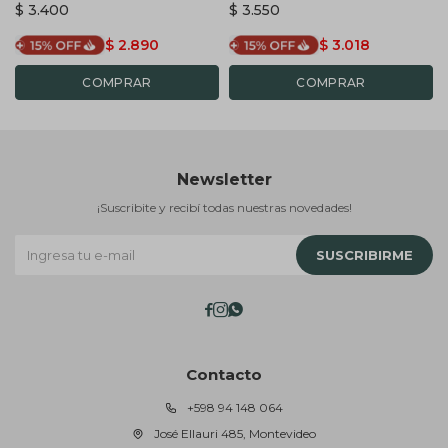
$
3.400
$
3.550
$
2.890
$
3.018
Newsletter
¡Suscribite y recibí todas nuestras novedades!
SUSCRIBIRME



Contacto
+598 94 148 064
José Ellauri 485, Montevideo