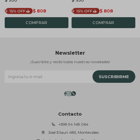
$
808
$
808
Newsletter
¡Suscribite y recibí todas nuestras novedades!
SUSCRIBIRME



Contacto
+598 94 148 064
José Ellauri 485, Montevideo