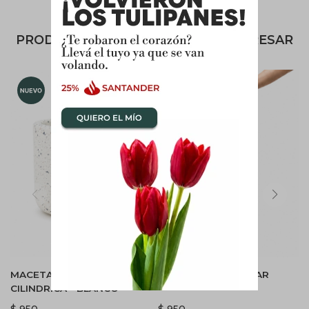
PRODUCTOS QUE TE PUEDEN INTERESAR
MACETA TERRAZO
CANASTO DE COLGAR
CILINDRICA - BLANCO
$
950
$
950