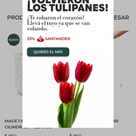
PRODUCTOS QUE TE PUEDEN INTERESAR
MACETA TERRAZO
CANASTO DE COLGAR
CILINDRICA - BLANCO
$
950
$
950