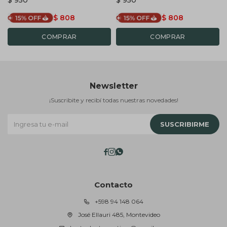
$
808
$
808
Newsletter
¡Suscribite y recibí todas nuestras novedades!
SUSCRIBIRME



Contacto
+598 94 148 064
José Ellauri 485, Montevideo