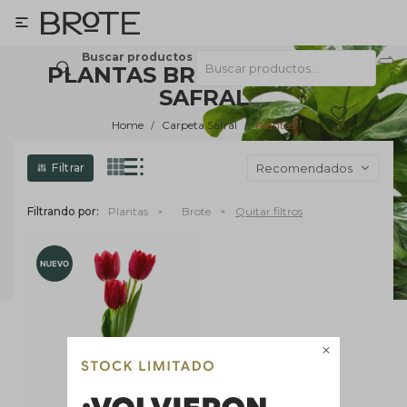

Buscar productos
PLANTAS BROTE CARPETA
SAFRAL
Home
Carpeta Safral
Plantas
Recomendados
Filtrando por:
Plantas
Brote
Quitar filtros
